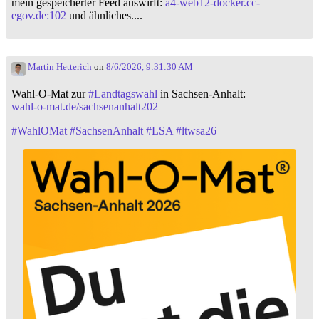
mein gespeicherter Feed auswirft:
a4-web12-docker.cc-
egov.de:102
und ähnliches....
Martin Hetterich
on
8/6/2026, 9:31:30 AM
Wahl-O-Mat zur
#
Landtagswahl
in Sachsen-Anhalt:
wahl-o-mat.de/sachsenanhalt202
#
WahlOMat
#
SachsenAnhalt
#
LSA
#
ltwsa26