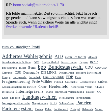
RE:
bonn.social/@rainerbohnet/1170
Ich fühle mich in letzter Zeit so ohnmächtig. Jetzt habe ich
gespendet und kann so wenigstens ein bisschen was machen.
Spende auch, wenn dir sichere Wege für alle wichtig sind!
#
verkehrswende
#
RadentscheidBonn
zum vollständigen Profil
Addiertes Wahlergebnis
AfD
aktuelles forum
Altstadt
Amt
Berlin
Amadeu Antonio Stiftung
Angela Merkel
Auszeichnung
Bayern
bpb
Bundestagswahl
CDU
Bonn
Bevölkerung
Bilder
CDU/CSU
CSU
Demografie
DIE LINKE
Comunio
Diplomarbeit
effektive Parteienzahl
FDP
Familienpolitik
Europa
Europawahl
Facharbeit
Flash
Fragmentierung
Freie Wähler
Fußball
Geschichte
Gesetzgebung
GRÜNE
Heidenfeld
Grüne
Größenverhältnis der Parteien
Historischer Verein
HTML5
Internetpräsenz
Infografik
Irland
Jahreshauptversammlung
Kassier
KjG
Landtagswahlen
Krise
Kroatien
Mecklenburg-Vorpommern
Parteien
Netz-gegen-Nazis.de
NPD
Neugründung
Online-Game
Parteiensystem
Piraten
Polen
Politikaward
Portugal
Relaunch
Server