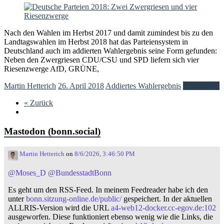
Nach den Wahlen im Herbst 2017 und damit zumindest bis zu den
Landtagswahlen im Herbst 2018 hat das Parteiensystem in
Deutschland auch im addierten Wahlergebnis seine Form gefunden:
Neben den Zwergriesen CDU/CSU und SPD liefern sich vier
Riesenzwerge AfD, GRÜNE,
Martin Hetterich
26. April 2018
Addiertes Wahlergebnis
Weiterlesen
« Zurück
Mastodon (bonn.social)
Martin Hetterich
on
8/6/2026, 3:46:50 PM
@
Moses_D
@
BundesstadtBonn
Es geht um den RSS-Feed. In meinem Feedreader habe ich den
unter
bonn.sitzung-online.de/public/
gespeichert. In der aktuellen
ALLRIS-Version wird die URL
a4-web12-docker.cc-egov.de:102
ausgeworfen. Diese funktioniert ebenso wenig wie die Links, die